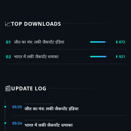
📈
TOP DOWNLOADS
जीत का मंत्र: लकी जैकपॉट इंडिया
⬇ 872
भारत में लकी जैकपॉट धमाका
⬇ 921
📰
UPDATE LOG
05/25
जीत का मंत्र: लकी जैकपॉट इंडिया
05/24
भारत में लकी जैकपॉट धमाका