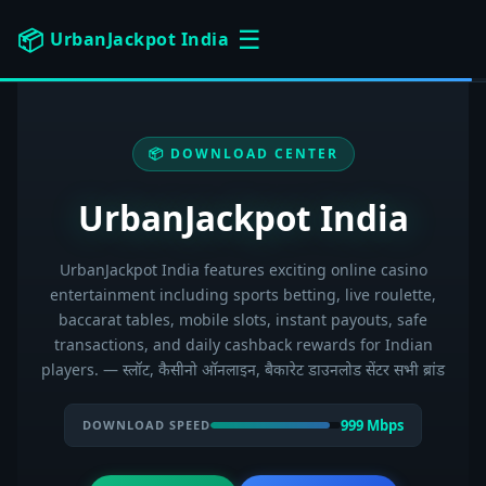
☰
📦
UrbanJackpot India
📦 DOWNLOAD CENTER
UrbanJackpot India
UrbanJackpot India features exciting online casino
entertainment including sports betting, live roulette,
baccarat tables, mobile slots, instant payouts, safe
transactions, and daily cashback rewards for Indian
players. — स्लॉट, कैसीनो ऑनलाइन, बैकारेट डाउनलोड सेंटर सभी ब्रांड
999 Mbps
DOWNLOAD SPEED