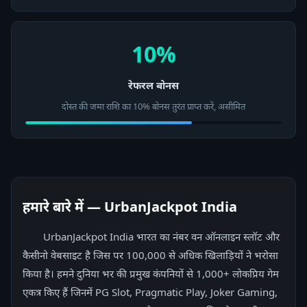
10%
रेफरल बोनस
दोस्त की जमा राशि का 10% बोनस तुरंत प्राप्त करें, असीमित
हमारे बारे में — UrbanJackpot India
UrbanJackpot India भारत का नंबर वन ऑनलाइन स्लॉट और
कैसीनो वेबसाइट है जिस पर 100,000 से अधिक खिलाड़ियों ने भरोसा
किया है। हमने दुनिया भर की प्रमुख कंपनियों से 1,000+ लोकप्रिय गेम
एकत्र किए हैं जिनमें PG Slot, Pragmatic Play, Joker Gaming,